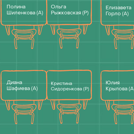
Диана
Юлия
Кристина
Шафиева (А)
Крылова (А)
Сидоренкова (Р)
Олег
Марина
Мариша
Рябков (Р)
Ванцевич (А)
Матвеева (А)