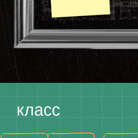
класс
Полина
Ольга
Елизавета
Шиленкова (А)
Рыжковская (Р)
Горло (А)