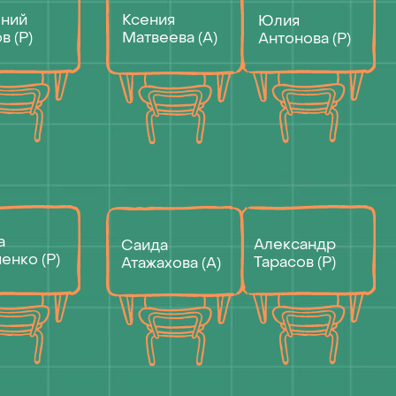
Александр
Саида
Тарасов (Р)
Атажахова (А)
Николай
Екатерина
Пункин (Р)
Кошкина (А)