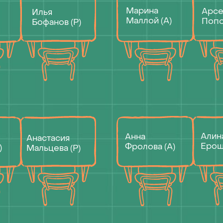
Алина
Анна
Анастасия
Ерошенко (Р)
Фролова (А)
Мальцева (Р)
Анастасия
Медина
Анастасия
Маланина (Р)
Алибахшова (Р)
Ващенко (А)