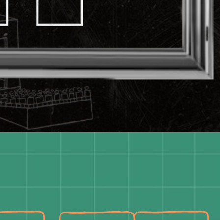
Ксения
Юлия
Матвеева (А)
Антонова (Р)