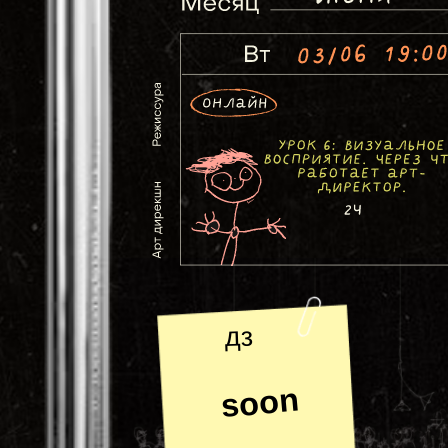
дз
soon
А