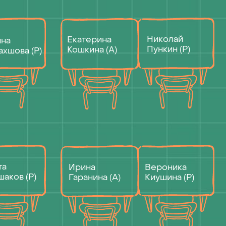
Вероника
Ирина
Киушина (Р)
Гаранина (А)
Дарья Егорова +
Татьяна
Екатерина Щербинина
Каплан (А)
(Р)