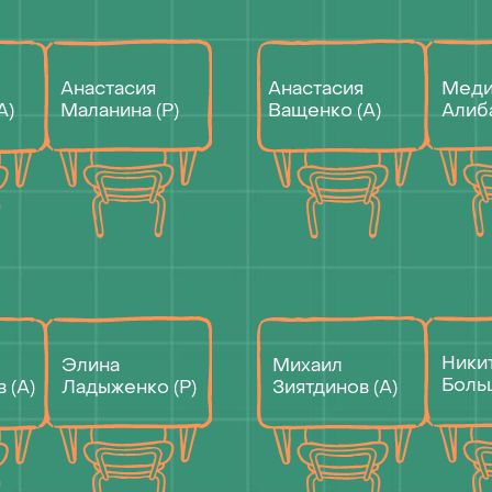
Никита
Элина
Михаил
Большаков (Р)
Ладыженко (Р)
Зиятдинов (А)
Мария
Саадат
Галина
Макеева (Р)
Рамазанова (А)
Резникова (Р)