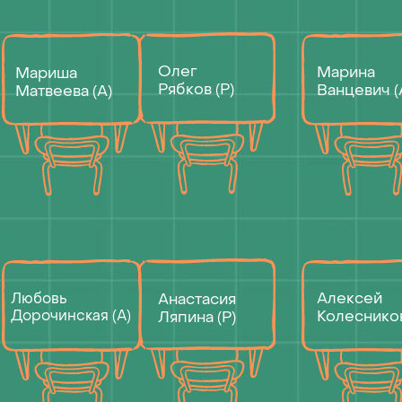
Любовь
Алексей
Анастасия
Дорочинская (А)
Колесников (А)
Ляпина (Р)
Зарина
Дарья
Карина
Бахтиева (Р)
Василевская (А)
Крутских (А)