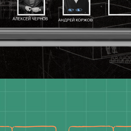
Марина
Арсений
Илья
Маллой (А)
Попов (Р)
Бофанов (Р)